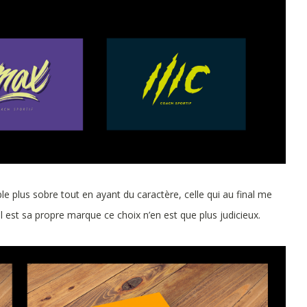
mple plus sobre tout en ayant du caractère, celle qui au final me
 est sa propre marque ce choix n’en est que plus judicieux.