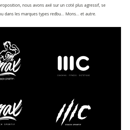
proposition, nous avons axé sur un coté plus agressif, se
s ou dans les marques types redbu… Mons… et autre.