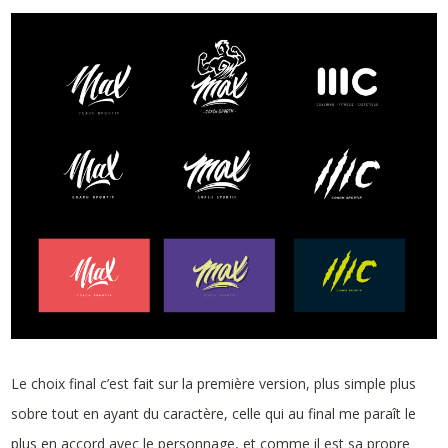
Le choix final c’est fait sur la première version, plus simple plus
sobre tout en ayant du caractère, celle qui au final me paraît le
plus en accord avec le personnage, et comme il est sa propre