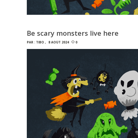
Be scary monsters live here
PAR :
TIBO
8 AOÛT 2024
0