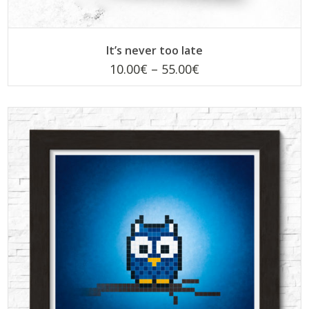
CHOIX DES OPTIONS
Ce
It’s never too late
produit
a
10.00
€
–
55.00
€
plusieurs
variations.
Les
options
peuvent
être
choisies
sur
la
page
du
produit