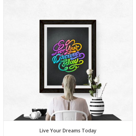
CHOIX DES OPTIONS
Ce
Live Your Dreams Today
produit